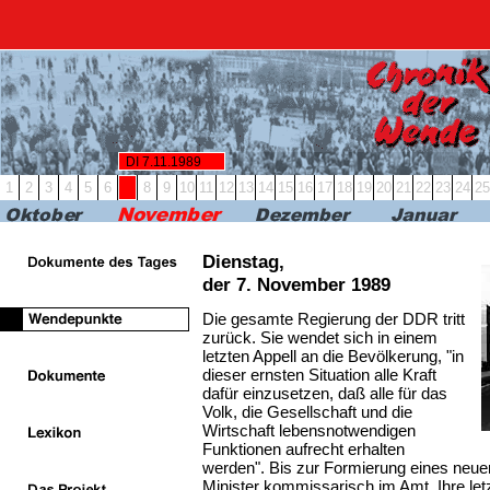
RBB24
RBB KULTUR
RADIO & PODCAST
FERN
DI 7.11.1989
1
2
3
4
5
6
7
8
9
10
11
12
13
14
15
16
17
18
19
20
21
22
23
24
25
Dienstag,
der 7. November 1989
Die gesamte Regierung der DDR tritt
zurück. Sie wendet sich in einem
letzten Appell an die Bevölkerung, "in
dieser ernsten Situation alle Kraft
dafür einzusetzen, daß alle für das
Volk, die Gesellschaft und die
Wirtschaft lebensnotwendigen
Funktionen aufrecht erhalten
werden". Bis zur Formierung eines neuen
Minister kommissarisch im Amt. Ihre let