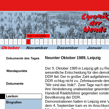
RBB24
RBB KULTUR
RADIO & PODCAST
FERN
SA 7.10.1989
1
2
3
4
5
6
7
8
9
10
11
12
13
14
15
16
17
18
19
20
21
22
23
24
25
Neunter Oktober 1989, Leipzig
Der 9. Oktober 1989 in Leipzig gilt zu R
wesentliche Entscheidung für den demo
DDR fiel: Der in großer Zahl aufgefahre
DDR schlug nicht zu. Zehntausende dem
"Wir sind das Volk!“. Zwei Tage nach d
ihre Veränderung unabweisbar geworden
Handvoll Rädelsführer gegenüber sonde
Bevölkerung der DDR.
Demonstrationen hatten in Leipzig eine V
Biografien
dem 4. September kam es im Anschluss 