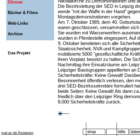
Nikolaikirche zu Demonstrationen und an
Glossar
Die Bezirksleitung der SED in Leipzig dr
werde "mit der Waffe in der Hand“ gegen
Bücher & Filme
Montagsdemonstrationen vorgehen.
Am 7. Oktober 1989, dem 40. Geburtsta
Web-Links
waren geschlossen, versammelten sich 
Sie wurden mit Wasserwerfern auseinan
Archive
wurden in Pferdestelle eingesperrt. Auf
9. Oktober bereiteten sich alle Sicherheit
Staatssicherheit, NVA und Kampfgruppe
mobilisierte 5000 "gesellschaftliche Kräf
ihren Vorplatz besetzt zu halten. Die Si
Nachmittag ihre Einsatzräume am Leipzi
Leipziger Basisgruppen appellierten an
Sicherheitskräfte: Keine Gewalt! Darübe
Besonnenheit öffentlich verlesen, den me
drei SED-Bezirkssekretäre formuliert hat
beide Seiten: Keine Gewalt! Als dann c
friedlich über den Leipziger Ring demons
8.000 Sicherheitskräfte zurück.
mail an die Redaktion