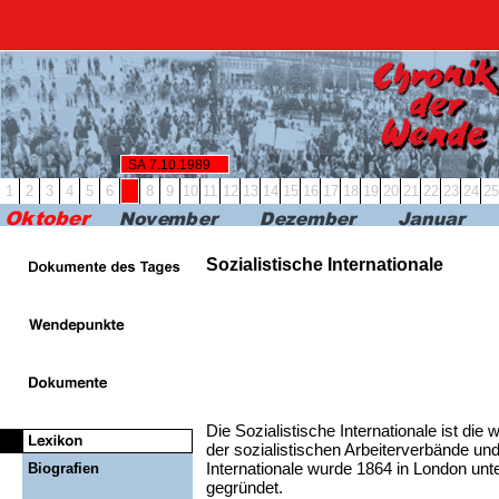
RBB24
RBB KULTUR
RADIO & PODCAST
FERN
SA 7.10.1989
1
2
3
4
5
6
7
8
9
10
11
12
13
14
15
16
17
18
19
20
21
22
23
24
25
Sozialistische Internationale
Die Sozialistische Internationale ist die
der sozialistischen Arbeiterverbände und
Internationale wurde 1864 in London unt
Biografien
gegründet.