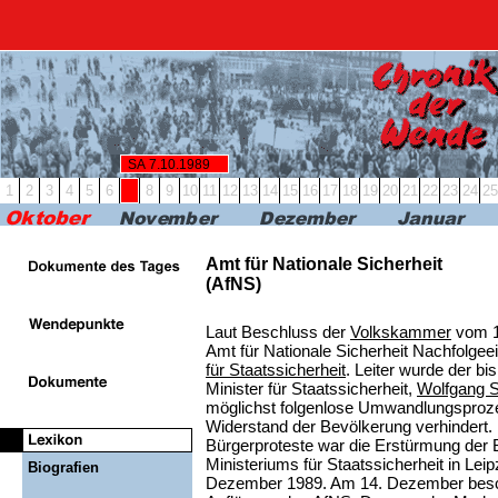
RBB24
RBB KULTUR
RADIO & PODCAST
FERN
SA 7.10.1989
1
2
3
4
5
6
7
8
9
10
11
12
13
14
15
16
17
18
19
20
21
22
23
24
25
Amt für Nationale Sicherheit
(AfNS)
Laut Beschluss der
Volkskammer
vom 1
Amt für Nationale Sicherheit Nachfolgee
für Staatssicherheit
. Leiter wurde der bis
Minister für Staatssicherheit,
Wolfgang 
möglichst folgenlose Umwandlungsproz
Widerstand der Bevölkerung verhindert.
Bürgerproteste war die Erstürmung der 
Ministeriums für Staatssicherheit in Lei
Biografien
Dezember 1989. Am 14. Dezember besch