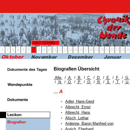
RBB24
RBB KULTUR
RADIO & PODCAST
FERN
SA 7.10.1989
1
2
3
4
5
6
7
8
9
10
11
12
13
14
15
16
17
18
19
20
21
22
23
24
25
Biografien Übersicht
Alle
/
A
/
B
/
C
/
D
/
E
/
F
/
G
/
N
/
O
/
P
/
Q
/
R
/
S
/
T
/
U
... A
Adler, Hans-Gerd
Albrecht, Ernst
Albrecht, Hans
Alisch, Lothar
Biografien
Ardenne, Baron Manfred von
Aurich, Eberhard