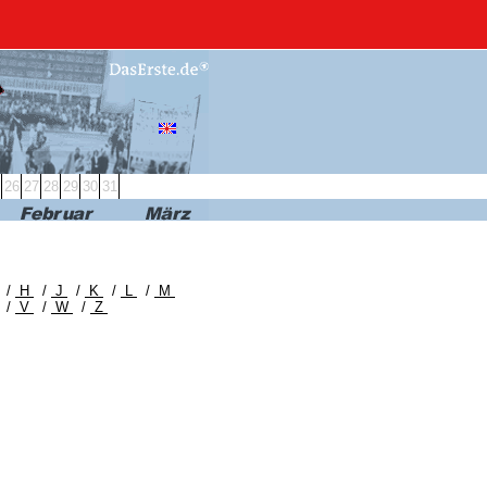
SEHEN
MEDIATHEK
26
27
28
29
30
31
/
H
/
J
/
K
/
L
/
M
/
V
/
W
/
Z