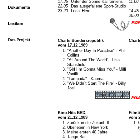
17.35
Unter der Sonne Kaliforniens
11.00
22.05
Das ausgefallene Sport-Studio
23.20
Local Hero
14.45
20.00
Charts Bundersrepublik
Chart
vom 17.12.1989
"Another Day In Paradise" - Phil
Collins
"All Around The World" - Lisa
Stansfield
"Girl I`m Gonna Miss You" - Milli
Vanilli
"Lambada" - Kaoma
"We Didn`t Start The Fire" - Billy
Joel
Kino-Hits BRD,
Filmt
vom 21.12.1989
vom 2
Zurück in die Zukunft II
Überleben in New York
(
Meine ersten 40 Jahre
Tango Bar