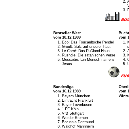
V
Bestseller West
Bucht
vom 18.12.1989
vom 1
Eco: Das Foucaultsche Pendel
K
Groult: Salz auf unserer Haut
Le Carré: Das Rußland-Haus
Rushdie: Die satanischen Verse
K
Messadié: Ein Mensch namens
Jesus
Bundesliga
Oberl
vom 16.12.1989
vom 1
Bayern München
Winte
Eintracht Frankfurt
Bayer Leverkusen
1.FC Köln
VfB Stuttgart
Werder Bremen
Borussia Dortmund
Waldhof Mannheim