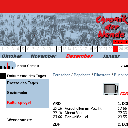
RBB24
RBB KULTUR
RADIO & PODCAST
FERN
SA 23.1
1
2
3
4
5
6
7
8
9
10
11
12
13
14
15
16
17
18
19
20
21
22
23
24
25
Fernsehen
/
Popcharts
/
Filmstarts
/
Buchtip
Presse des Tages
Soziometer
Kulturspiegel
ARD
1. D
20.15
Verschollen im Pazifik
13.55
22.15
Miami Vice
20.00
23.00
Der weiße Hai
23.55
ZDF
2. D