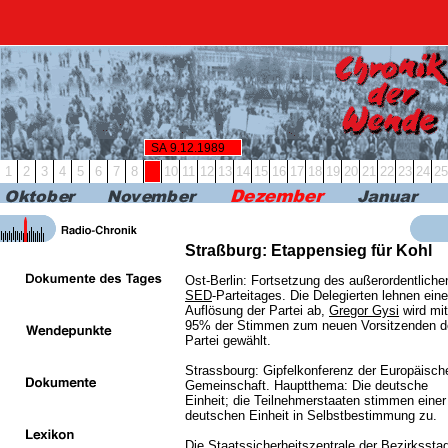
RBB24
RBB KULTUR
RADIO & PODCAST
FERN
SA 9.12.1989
1
2
3
4
5
6
7
8
9
10
11
12
13
14
15
16
17
18
19
20
21
22
23
24
25
Straßburg: Etappensieg für Kohl
Ost-Berlin: Fortsetzung des außerordentliche
SED
-Parteitages. Die Delegierten lehnen eine
Auflösung der Partei ab,
Gregor Gysi
wird mit
95% der Stimmen zum neuen Vorsitzenden d
Partei gewählt.
Strassbourg: Gipfelkonferenz der Europäisch
Gemeinschaft. Hauptthema: Die deutsche
Einheit; die Teilnehmerstaaten stimmen einer
deutschen Einheit in Selbstbestimmung zu.
Die
Staatssicherheit
szentrale der Bezirkssta