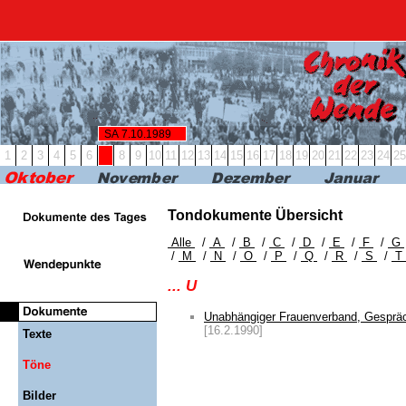
RBB24
RBB KULTUR
RADIO & PODCAST
FERN
SA 7.10.1989
1
2
3
4
5
6
7
8
9
10
11
12
13
14
15
16
17
18
19
20
21
22
23
24
25
Tondokumente Übersicht
Alle
/
A
/
B
/
C
/
D
/
E
/
F
/
G
/
M
/
N
/
O
/
P
/
Q
/
R
/
S
/
T
... U
Unabhängiger Frauenverband, Gespräch
[16.2.1990]
Texte
Töne
Bilder