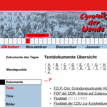
RBB24
RBB KULTUR
RADIO & PODCAST
FERN
SA 7.10.1989
1
2
3
4
5
6
7
8
9
10
11
12
13
14
15
16
17
18
19
20
21
22
23
24
25
Textdokumente Übersicht
/
A
/
B
/
C
/
D
/
E
/
F
/
G
/
H
/
N
/
O
/
P
/
Q
/
R
/
S
/
T
/
U
/
Z
... F
Texte
F.D.P.-Ost, Gründungsurkunde (4
FDP der DDR, Antrag auf Zulass
Töne
Flugblatt
[23.11.1989]
Flugblatt der CDU zur Kundgebun
Bilder