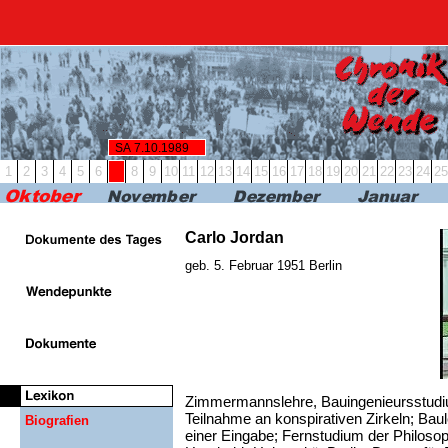
RBB24
RBB KULTUR
RADIO & PODCAST
FERN
SA 7.10.1989
1
2
3
4
5
6
7
8
9
10
11
12
13
14
15
16
17
18
19
20
21
22
23
24
25
Carlo Jordan
geb. 5. Februar 1951 Berlin
Zimmermannslehre, Bauingenieursstudiu
Teilnahme an konspirativen Zirkeln; Ba
Biografien
einer Eingabe; Fernstudium der Philoso