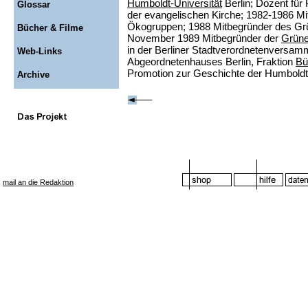
Humboldt-Universität
Berlin; Dozent für 
Glossar
der evangelischen Kirche; 1982-1986 Mit
Ökogruppen; 1988 Mitbegründer des Gr
Bücher & Filme
November 1989 Mitbegründer der
Grüne
in der Berliner Stadtverordnetenversamm
Web-Links
Abgeordnetenhauses Berlin, Fraktion
Bü
Promotion zur Geschichte der Humboldt-
Archive
mail an die Redaktion