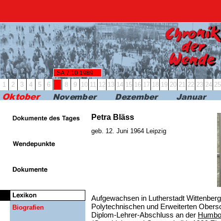
RBB24
RBB KULTUR
RADIO & PODCAST
FERN
SA 7.10.1989
1
2
3
4
5
6
7
8
9
10
11
12
13
14
15
16
17
18
19
20
21
22
23
24
25
Petra Bläss
geb. 12. Juni 1964 Leipzig
Aufgewachsen in Lutherstadt Wittenberg
Polytechnischen und Erweiterten Obersc
Biografien
Diplom-Lehrer-Abschluss an der
Humbol