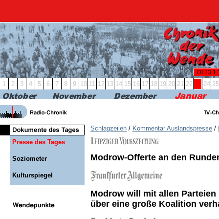
RBB24
RBB KULTUR
RADIO & PODCAST
FERN
DI 23.1
1
2
3
4
5
6
7
8
9
10
11
12
13
14
15
16
17
18
19
20
21
22
23
24
25
Schlagzeilen
/
Kommentar Auslandspresse
/
Presse des Tages
Modrow-Offerte an den Runde
Soziometer
Kulturspiegel
Modrow will mit allen Parteie
über eine große Koalition ver